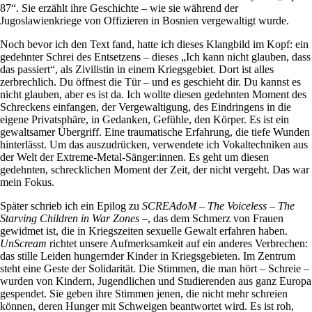
87“. Sie erzählt ihre Geschichte – wie sie während der
Jugoslawienkriege von Offizieren in Bosnien vergewaltigt wurde.
Noch bevor ich den Text fand, hatte ich dieses Klangbild im Kopf: ein
gedehnter Schrei des Entsetzens – dieses „Ich kann nicht glauben, dass
das passiert“, als Zivilistin in einem Kriegsgebiet. Dort ist alles
zerbrechlich. Du öffnest die Tür – und es geschieht dir. Du kannst es
nicht glauben, aber es ist da. Ich wollte diesen gedehnten Moment des
Schreckens einfangen, der Vergewaltigung, des Eindringens in die
eigene Privatsphäre, in Gedanken, Gefühle, den Körper. Es ist ein
gewaltsamer Übergriff. Eine traumatische Erfahrung, die tiefe Wunden
hinterlässt. Um das auszudrücken, verwendete ich Vokaltechniken aus
der Welt der Extreme-Metal-Sänger:innen. Es geht um diesen
gedehnten, schrecklichen Moment der Zeit, der nicht vergeht. Das war
mein Fokus.
Später schrieb ich ein Epilog zu
SCREAdoM
–
The Voiceless – The
Starving Children in War Zones
–, das dem Schmerz von Frauen
gewidmet ist, die in Kriegszeiten sexuelle Gewalt erfahren haben.
UnScream
richtet unsere Aufmerksamkeit auf ein anderes Verbrechen:
das stille Leiden hungernder Kinder in Kriegsgebieten. Im Zentrum
steht eine Geste der Solidarität. Die Stimmen, die man hört – Schreie –
wurden von Kindern, Jugendlichen und Studierenden aus ganz Europa
gespendet. Sie geben ihre Stimmen jenen, die nicht mehr schreien
können, deren Hunger mit Schweigen beantwortet wird. Es ist roh,