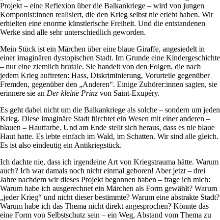
Projekt – eine Reflexion über die Balkankriege – wird von jungen
Komponist:innen realisiert, die den Krieg selbst nie erlebt haben. Wir
erhielten eine enorme künstlerische Freiheit. Und die entstandenen
Werke sind alle sehr unterschiedlich geworden.
Mein Stück ist ein Märchen über eine blaue Giraffe, angesiedelt in
einer imaginären dystopischen Stadt. Im Grunde eine Kindergeschichte
– nur eine ziemlich brutale. Sie handelt von den Folgen, die nach
jedem Krieg auftreten: Hass, Diskriminierung, Vorurteile gegenüber
Fremden, gegenüber den „Anderen“. Einige Zuhörer:innen sagten, sie
erinnere sie an
Der kleine Prinz
von Saint-Exupéry.
Es geht dabei nicht um die Balkankriege als solche – sondern um jeden
Krieg. Diese imaginäre Stadt fürchtet ein Wesen mit einer anderen –
blauen – Hautfarbe. Und am Ende stellt sich heraus, dass es nie blaue
Haut hatte. Es lebte einfach im Wald, im Schatten. Wir sind alle gleich.
Es ist also eindeutig ein Antikriegstück.
Ich dachte nie, dass ich irgendeine Art von Kriegstrauma hätte. Warum
auch? Ich war damals noch nicht einmal geboren! Aber jetzt – drei
Jahre nachdem wir dieses Projekt begonnen haben – frage ich mich:
Warum habe ich ausgerechnet ein Märchen als Form gewählt? Warum
„jeder Krieg“ und nicht dieser bestimmte? Warum eine abstrakte Stadt?
Warum habe ich das Thema nicht direkt angesprochen? Könnte das
eine Form von Selbstschutz sein – ein Weg, Abstand vom Thema zu