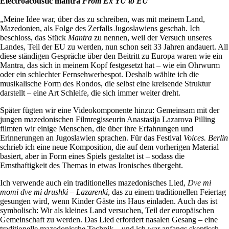
Electroacoustic mantra
From Ex YU to EU
„Meine Idee war, über das zu schreiben, was mit meinem Land,
Mazedonien, als Folge des Zerfalls Jugoslawiens geschah. Ich
beschloss, das Stück
Mantra
zu nennen, weil der Versuch unseres
Landes, Teil der EU zu werden, nun schon seit 33 Jahren andauert. All
diese ständigen Gespräche über den Beitritt zu Europa waren wie ein
Mantra, das sich in meinem Kopf festgesetzt hat – wie ein Ohrwurm
oder ein schlechter Fernsehwerbespot. Deshalb wählte ich die
musikalische Form des Rondos, die selbst eine kreisende Struktur
darstellt – eine Art Schleife, die sich immer weiter dreht.
Später fügten wir eine Videokomponente hinzu: Gemeinsam mit der
jungen mazedonischen Filmregisseurin Anastasija Lazarova Pilling
filmten wir einige Menschen, die über ihre Erfahrungen und
Erinnerungen an Jugoslawien sprachen. Für das Festival
Voices. Berlin
schrieb ich eine neue Komposition, die auf dem vorherigen Material
basiert, aber in Form eines Spiels gestaltet ist – sodass die
Ernsthaftigkeit des Themas in etwas Ironisches übergeht.
Ich verwende auch ein traditionelles mazedonisches Lied,
Dve mi
momi dve mi drushki – Lazarenki
, das zu einem traditionellen Feiertag
gesungen wird, wenn Kinder Gäste ins Haus einladen. Auch das ist
symbolisch: Wir als kleines Land versuchen, Teil der europäischen
Gemeinschaft zu werden. Das Lied erfordert nasalen Gesang – eine
traditionelle mazedonische Technik – und ich war anfangs skeptisch,