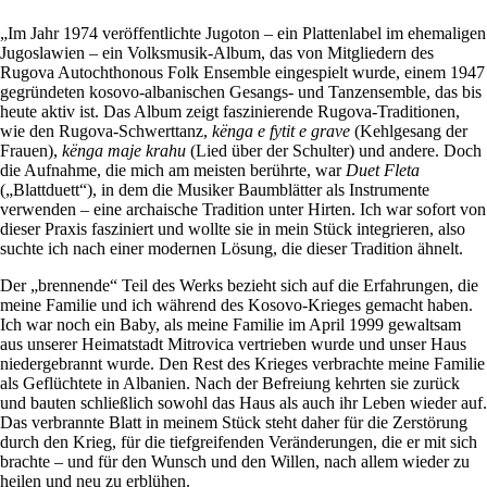
„Im Jahr 1974 veröffentlichte Jugoton – ein Plattenlabel im ehemaligen
Jugoslawien – ein Volksmusik-Album, das von Mitgliedern des
Rugova Autochthonous Folk Ensemble eingespielt wurde, einem 1947
gegründeten kosovo-albanischen Gesangs- und Tanzensemble, das bis
heute aktiv ist. Das Album zeigt faszinierende Rugova-Traditionen,
wie den Rugova-Schwerttanz,
kënga e fytit e grave
(Kehlgesang der
Frauen),
kënga maje krahu
(Lied über der Schulter) und andere. Doch
die Aufnahme, die mich am meisten berührte, war
Duet Fleta
(„Blattduett“), in dem die Musiker Baumblätter als Instrumente
verwenden – eine archaische Tradition unter Hirten. Ich war sofort von
dieser Praxis fasziniert und wollte sie in mein Stück integrieren, also
suchte ich nach einer modernen Lösung, die dieser Tradition ähnelt.
Der „brennende“ Teil des Werks bezieht sich auf die Erfahrungen, die
meine Familie und ich während des Kosovo-Krieges gemacht haben.
Ich war noch ein Baby, als meine Familie im April 1999 gewaltsam
aus unserer Heimatstadt Mitrovica vertrieben wurde und unser Haus
niedergebrannt wurde. Den Rest des Krieges verbrachte meine Familie
als Geflüchtete in Albanien. Nach der Befreiung kehrten sie zurück
und bauten schließlich sowohl das Haus als auch ihr Leben wieder auf.
Das verbrannte Blatt in meinem Stück steht daher für die Zerstörung
durch den Krieg, für die tiefgreifenden Veränderungen, die er mit sich
brachte – und für den Wunsch und den Willen, nach allem wieder zu
heilen und neu zu erblühen.