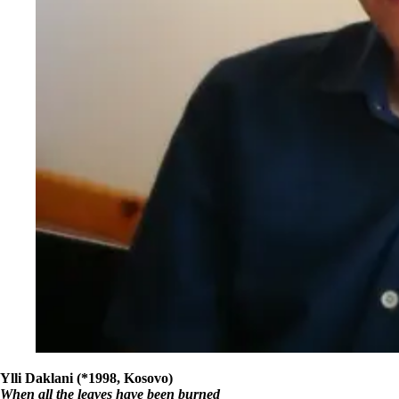
Ylli Daklani (*1998, Kosovo)
When all the leaves have been burned