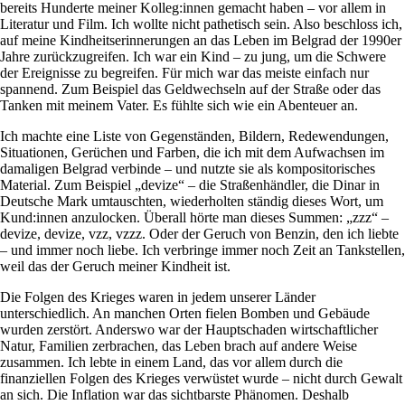
bereits Hunderte meiner Kolleg:innen gemacht haben – vor allem in
Literatur und Film. Ich wollte nicht pathetisch sein. Also beschloss ich,
auf meine Kindheitserinnerungen an das Leben im Belgrad der 1990er
Jahre zurückzugreifen. Ich war ein Kind – zu jung, um die Schwere
der Ereignisse zu begreifen. Für mich war das meiste einfach nur
spannend. Zum Beispiel das Geldwechseln auf der Straße oder das
Tanken mit meinem Vater. Es fühlte sich wie ein Abenteuer an.
Ich machte eine Liste von Gegenständen, Bildern, Redewendungen,
Situationen, Gerüchen und Farben, die ich mit dem Aufwachsen im
damaligen Belgrad verbinde – und nutzte sie als kompositorisches
Material. Zum Beispiel „devize“ – die Straßenhändler, die Dinar in
Deutsche Mark umtauschten, wiederholten ständig dieses Wort, um
Kund:innen anzulocken. Überall hörte man dieses Summen: „zzz“ –
devize, devize, vzz, vzzz. Oder der Geruch von Benzin, den ich liebte
– und immer noch liebe. Ich verbringe immer noch Zeit an Tankstellen,
weil das der Geruch meiner Kindheit ist.
Die Folgen des Krieges waren in jedem unserer Länder
unterschiedlich. An manchen Orten fielen Bomben und Gebäude
wurden zerstört. Anderswo war der Hauptschaden wirtschaftlicher
Natur, Familien zerbrachen, das Leben brach auf andere Weise
zusammen. Ich lebte in einem Land, das vor allem durch die
finanziellen Folgen des Krieges verwüstet wurde – nicht durch Gewalt
an sich. Die Inflation war das sichtbarste Phänomen. Deshalb