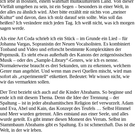
Ich lebe in Bosnien, einem wahrhaft multikulturellen Land. Von dieser
Vielfalt umgeben zu sein, ist ein Segen – besonders in einer Welt, in
der alles zu ähnlich wird. Aber bitte erzählt mir nichts von „meiner
Kultur“ und davon, dass ich stolz darauf sein sollte. Was soll das
heißen? Ich verändere mich jeden Tag. Ich weiß nicht, was ich morgen
sagen werde.
Als eine Art Coda schrieb ich ein Stück – im Grunde ein Lied – für
Johanna Vargas, Sopranistin der Neuen Vocalsolisten. Es kombiniert
Tonband und Video und erforscht bestimmte Komplexitäten der
Popmusik. Es steht etwas außerhalb des Kanons der zeitgenössischen
Musik – oder des „Sample-Library“-Genres, wie ich es nenne.
Normalerweise braucht es drei Sekunden, um zu erkennen, welchem
Genre man angehört. Und wenn man zwei Quellen mischt, wird man
sofort als „experimentell“ etikettiert. Bedeutet: Wir wissen nicht, wie
wir das vermarkten sollen.
Der Text bezieht sich auch auf die Kinder Abrahams. So beginne und
ende ich mit diesem Thema. Denn die Idee der Trennung – der
Spaltung – ist in jeder abrahamitischen Religion tief verwurzelt. Adam
und Eva, Abel und Kain, das Konzept des Teufels … Selbst Himmel
und Meer wurden getrennt. Alles entstand aus einer Seele, und alles
wurde geteilt. Es gibt immer diesen Moment des Verrats. Selbst im
Stammbaum Abrahams gibt es Spaltung. Es ist schmerzhaft. Das ist die
Welt, in der wir leben.