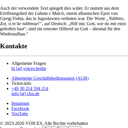
Auch der verwendete Text spiegelt dies wider. Er stammt aus dem
Eröffnungslied der
Lahuta e Malcís
, einem albanischen Epos von
Gjergj Fishta, das in Jugoslawien verboten war. Die Worte
„Ndihmo,
Zot, si m’ke ndihmue!“
, auf Deutsch: „Hilf mir, Gott, wie du mir einst
geholfen hast“, sind ein erneuter Hilferuf an Gott – diesmal für den
Wiederaufbau.“
Kontakte
Allgemeine Fragen
hi [at] voices.berlin
Allgemeine Geschäftsbedingungen (AGB)
Ticket-info
+49 30 214 594 214
info [at] clsx.de
Instagram
Facebook
YouTube
© 2023-2026 VOICES, Alle Rechte vorbehalten