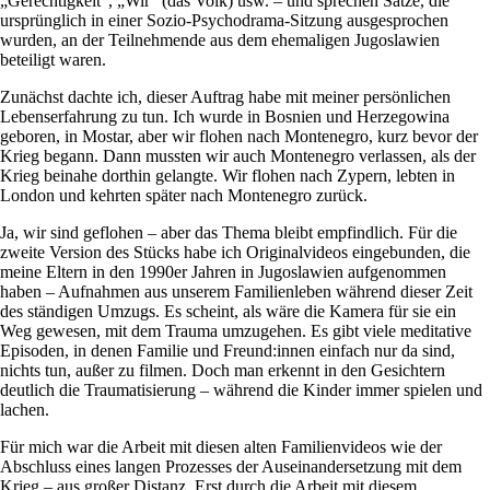
„Gerechtigkeit“, „Wir“ (das Volk) usw. – und sprechen Sätze, die
ursprünglich in einer Sozio-Psychodrama-Sitzung ausgesprochen
wurden, an der Teilnehmende aus dem ehemaligen Jugoslawien
beteiligt waren.
Zunächst dachte ich, dieser Auftrag habe mit meiner persönlichen
Lebenserfahrung zu tun. Ich wurde in Bosnien und Herzegowina
geboren, in Mostar, aber wir flohen nach Montenegro, kurz bevor der
Krieg begann. Dann mussten wir auch Montenegro verlassen, als der
Krieg beinahe dorthin gelangte. Wir flohen nach Zypern, lebten in
London und kehrten später nach Montenegro zurück.
Ja, wir sind geflohen – aber das Thema bleibt empfindlich. Für die
zweite Version des Stücks habe ich Originalvideos eingebunden, die
meine Eltern in den 1990er Jahren in Jugoslawien aufgenommen
haben – Aufnahmen aus unserem Familienleben während dieser Zeit
des ständigen Umzugs. Es scheint, als wäre die Kamera für sie ein
Weg gewesen, mit dem Trauma umzugehen. Es gibt viele meditative
Episoden, in denen Familie und Freund:innen einfach nur da sind,
nichts tun, außer zu filmen. Doch man erkennt in den Gesichtern
deutlich die Traumatisierung – während die Kinder immer spielen und
lachen.
Für mich war die Arbeit mit diesen alten Familienvideos wie der
Abschluss eines langen Prozesses der Auseinandersetzung mit dem
Krieg – aus großer Distanz. Erst durch die Arbeit mit diesem