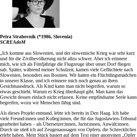
Petra Strahovnik (*1986, Slovenia)
SCREAdoM
„Ich komme aus Slowenien, und der slowenische Krieg war sehr kurz
und für die Zivilbevölkerung nicht allzu schwer. Aber ich erinnere
mich, wie ich als Fünfjährige die Flugzeuge über unser Dorf fliegen
sah. Später, während meiner Schulzeit, kamen viele Geflüchtete nach
Slowenien, besonders aus Bosnien. Wir hatten ein Flüchtlingsmädchen
in unserer Klasse, und ich erinnere mich noch genau an ihren
Gesichtsausdruck. Als Kind kann man nicht begreifen, warum so
etwas geschieht. Warum es Krieg überhaupt gibt. Man kann das
Gewicht dessen einfach nicht erfassen. Keine empfindsame Seele kann
begreifen, wozu wir Menschen fähig sind.
Als dieses Projekt entstand, lebte ich bereits in Den Haag. Ich habe
viele Freund:innen und Kolleg:innen, die für das Jugoslawien-Tribunal
gearbeitet haben – als Übersetzer:innen, Jurist:innen, Anwält:innen.
Durch sie stieß ich auf Zeugenaussagen von Opfern, die Schreckliches
erlebt haben. Mein Stück basiert auf dem Text einer anonymen „Opfer