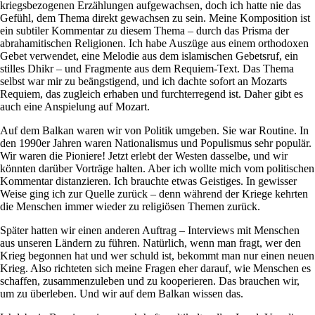
kriegsbezogenen Erzählungen aufgewachsen, doch ich hatte nie das
Gefühl, dem Thema direkt gewachsen zu sein. Meine Komposition ist
ein subtiler Kommentar zu diesem Thema – durch das Prisma der
abrahamitischen Religionen. Ich habe Auszüge aus einem orthodoxen
Gebet verwendet, eine Melodie aus dem islamischen Gebetsruf, ein
stilles Dhikr – und Fragmente aus dem Requiem-Text. Das Thema
selbst war mir zu beängstigend, und ich dachte sofort an Mozarts
Requiem, das zugleich erhaben und furchterregend ist. Daher gibt es
auch eine Anspielung auf Mozart.
Auf dem Balkan waren wir von Politik umgeben. Sie war Routine. In
den 1990er Jahren waren Nationalismus und Populismus sehr populär.
Wir waren die Pioniere! Jetzt erlebt der Westen dasselbe, und wir
könnten darüber Vorträge halten. Aber ich wollte mich vom politischen
Kommentar distanzieren. Ich brauchte etwas Geistiges. In gewisser
Weise ging ich zur Quelle zurück – denn während der Kriege kehrten
die Menschen immer wieder zu religiösen Themen zurück.
Später hatten wir einen anderen Auftrag – Interviews mit Menschen
aus unseren Ländern zu führen. Natürlich, wenn man fragt, wer den
Krieg begonnen hat und wer schuld ist, bekommt man nur einen neuen
Krieg. Also richteten sich meine Fragen eher darauf, wie Menschen es
schaffen, zusammenzuleben und zu kooperieren. Das brauchen wir,
um zu überleben. Und wir auf dem Balkan wissen das.