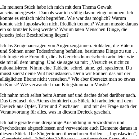
„In meinem Stück habe ich mich mit dem Thema Gewalt
auseinandergesetzt. Damals war ich völlig davon eingenommen. Ich
konnte es einfach nicht begreifen. Wie war das möglich? Warum
konnte sich Jugoslawien nicht friedlich trennen? Warum musste daraus
ein so brutaler Krieg werden? Warum taten Menschen Dinge, die
jenseits jeder Beschreibung liegen?
Ich las Zeugenaussagen von Augenzeug:innen. Soldaten, die Vätern
und Söhnen unter Todesdrohung befahlen, bestimmte Dinge zu tun …
Ich fragte eine Freundin, die als Gerichtsdolmetscherin arbeitete, wie
sie mit all dem umging. Und sie sagte zu mir: „Versuch es nicht zu
rationalisieren. Nimm eine Tablette, schrei, atme, geh spazieren. Du
musst zuerst deine Wut herauslassen. Denn wir können das auf der
alltäglichen Ebene nicht verstehen.“ Wie aber übersetzt man so etwas
in Kunst? Wie verwandelt man Kriegstrauma in Musik?
Ich nahm mich selbst beim Atmen auf und dachte dabei darüber nach.
Das Geräusch des Atems dominiert das Stück. Ich arbeitete mit dem
Dreieck aus Opfer, Täter und Zuschauer – und mit der Frage nach der
Verantwortung für alles, was in diesem Dreieck geschah.
Ich hatte gerade eine dreijährige Ausbildung in Soziodrama und
Psychodrama abgeschlossen und verwendete auch Elemente daraus in
diesem Stück. Die Sänger:innen übernehmen Rollen – „Jugoslawien“,