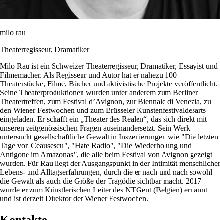
milo rau
Theaterregisseur, Dramatiker
Milo Rau ist ein Schweizer Theaterregisseur, Dramatiker, Essayist und
Filmemacher. Als Regisseur und Autor hat er nahezu 100
Theaterstücke, Filme, Bücher und aktivistische Projekte veröffentlicht.
Seine Theaterproduktionen wurden unter anderem zum Berliner
Theatertreffen, zum Festival d’Avignon, zur Biennale di Venezia, zu
den Wiener Festwochen und zum Brüsseler Kunstenfestivaldesarts
eingeladen. Er schafft ein „Theater des Realen“, das sich direkt mit
unseren zeitgenössischen Fragen auseinandersetzt. Sein Werk
untersucht gesellschaftliche Gewalt in Inszenierungen wie "Die letzten
Tage von Ceaușescu
"
, "Hate Radio
"
, "Die Wiederholung und
Antigone im Amazonas
"
, die alle beim Festival von Avignon gezeigt
wurden. Für Rau liegt der Ausgangspunkt in der Intimität menschlicher
Lebens- und Alltagserfahrungen, durch die er nach und nach sowohl
die Gewalt als auch die Größe der Tragödie sichtbar macht. 2017
wurde er zum Künstlerischen Leiter des NTGent (Belgien) ernannt
und ist derzeit Direktor der Wiener Festwochen.
Kontakte