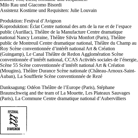
Milo Rau und Giacomo Bisordi
Assistenz Kostüme und Requisiten: Julie Louvain
Produktion: Festival d’Avignon
Koproduktion: Éclat Centre national des arts de la rue et de l’espace
public (Aurillac), Théâtre de la Manufacture Centre dramatique
national Nancy Lorraine, Théâtre Silvia Monfort (Paris), Théâtre
public de Montreuil Centre dramatique national, Théâtre du Champ au
Roy Scène conventionnée d’intérêt national Art & Création
(Guingamp), Le Canal Théâtre de Redon Agglomération Scène
conventionnée d’intérêt national, CCAS Activités sociales de l’énergie,
Scène 55 Scène conventionnée d’intérêt national Art & Création
(Mougins), Théâtre Durance Scène nationale (Château-Arnoux-Saint-
Auban), La Soufflerie Scène conventionnée de Rezé
Danksagung: Odéon Théâtre de l’Europe (Paris), Stéphane
Braunschweig and the team of La Mouette, Les Plateaux Sauvages
(Paris), La Commune Centre dramatique national d’Aubervilliers