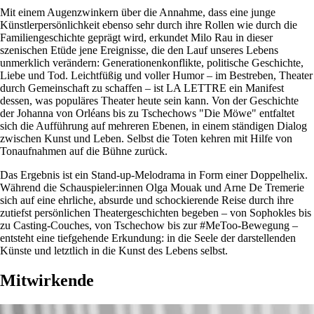
Mit einem Augenzwinkern über die Annahme, dass eine junge
Künstlerpersönlichkeit ebenso sehr durch ihre Rollen wie durch die
Familiengeschichte geprägt wird, erkundet Milo Rau in dieser
szenischen Etüde jene Ereignisse, die den Lauf unseres Lebens
unmerklich verändern: Generationenkonflikte, politische Geschichte,
Liebe und Tod. Leichtfüßig und voller Humor – im Bestreben, Theater
durch Gemeinschaft zu schaffen – ist LA LETTRE ein Manifest
dessen, was populäres Theater heute sein kann. Von der Geschichte
der Johanna von Orléans bis zu Tschechows "Die Möwe" entfaltet
sich die Aufführung auf mehreren Ebenen, in einem ständigen Dialog
zwischen Kunst und Leben. Selbst die Toten kehren mit Hilfe von
Tonaufnahmen auf die Bühne zurück.
Das Ergebnis ist ein Stand-up-Melodrama in Form einer Doppelhelix.
Während die Schauspieler:innen Olga Mouak und Arne De Tremerie
sich auf eine ehrliche, absurde und schockierende Reise durch ihre
zutiefst persönlichen Theatergeschichten begeben – von Sophokles bis
zu Casting-Couches, von Tschechow bis zur #MeToo-Bewegung –
entsteht eine tiefgehende Erkundung: in die Seele der darstellenden
Künste und letztlich in die Kunst des Lebens selbst.
Mitwirkende