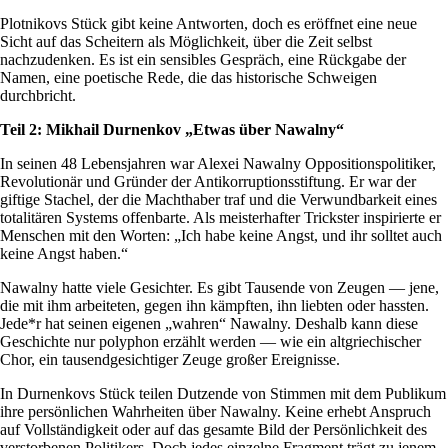
Plotnikovs Stück gibt keine Antworten, doch es eröffnet eine neue
Sicht auf das Scheitern als Möglichkeit, über die Zeit selbst
nachzudenken. Es ist ein sensibles Gespräch, eine Rückgabe der
Namen, eine poetische Rede, die das historische Schweigen
durchbricht.
Teil 2: Mikhail Durnenkov „Etwas über Nawalny“
In seinen 48 Lebensjahren war Alexei Nawalny Oppositionspolitiker,
Revolutionär und Gründer der Antikorruptionsstiftung. Er war der
giftige Stachel, der die Machthaber traf und die Verwundbarkeit eines
totalitären Systems offenbarte. Als meisterhafter Trickster inspirierte er
Menschen mit den Worten: „Ich habe keine Angst, und ihr solltet auch
keine Angst haben.“
Nawalny hatte viele Gesichter. Es gibt Tausende von Zeugen — jene,
die mit ihm arbeiteten, gegen ihn kämpften, ihn liebten oder hassten.
Jede*r hat seinen eigenen „wahren“ Nawalny. Deshalb kann diese
Geschichte nur polyphon erzählt werden — wie ein altgriechischer
Chor, ein tausendgesichtiger Zeuge großer Ereignisse.
In Durnenkovs Stück teilen Dutzende von Stimmen mit dem Publikum
ihre persönlichen Wahrheiten über Nawalny. Keine erhebt Anspruch
auf Vollständigkeit oder auf das gesamte Bild der Persönlichkeit des
verstorbenen Politikers. Doch jedes einzelne Fragment trägt zu jenem