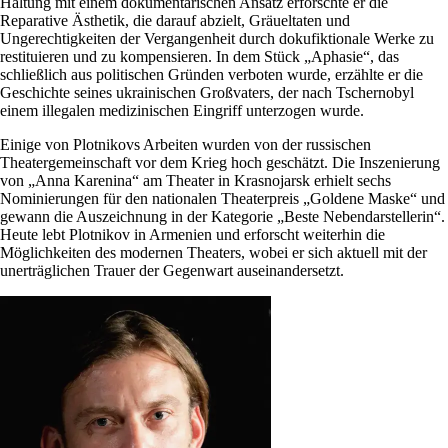
Haltung mit einem dokumentarischen Ansatz erforschte er die
Reparative Ästhetik, die darauf abzielt, Gräueltaten und
Ungerechtigkeiten der Vergangenheit durch dokufiktionale Werke zu
restituieren und zu kompensieren. In dem Stück „Aphasie“, das
schließlich aus politischen Gründen verboten wurde, erzählte er die
Geschichte seines ukrainischen Großvaters, der nach Tschernobyl
einem illegalen medizinischen Eingriff unterzogen wurde.
Einige von Plotnikovs Arbeiten wurden von der russischen
Theatergemeinschaft vor dem Krieg hoch geschätzt. Die Inszenierung
von „Anna Karenina“ am Theater in Krasnojarsk erhielt sechs
Nominierungen für den nationalen Theaterpreis „Goldene Maske“ und
gewann die Auszeichnung in der Kategorie „Beste Nebendarstellerin“.
Heute lebt Plotnikov in Armenien und erforscht weiterhin die
Möglichkeiten des modernen Theaters, wobei er sich aktuell mit der
unerträglichen Trauer der Gegenwart auseinandersetzt.