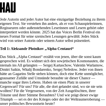
Jede Autorin und jeder Autor hat eine einzigartige Beziehung zu ihrem
eigenen Text. Sie verstehen ihn anders, als er von Schauspielerinnen,
Regisseuren oder außenstehenden Leserinnen und Lesern gehört oder
interpretiert werden könnte. 2025 hat das Voices Berlin Festival ein
neues Format für seine szenischen Lesungen gewählt: Jedes Stück
wird von seiner Autorin oder seinem Autor selbst präsentiert.
Teil 1: Aleksandr Plotnikov „Alpha Centauri“
Das Stück „Alpha Centauri“ erzählt von jenen, über die sonst kaum
gesprochen wird. Es widmet sich den sowjetischen Kosmonauten, die
niemals ins All gelangten — Sergej Kartaschow, Valentin Warlamow,
Dmitri Saikin, Witalij Bondarenko, Sergej Nefedow. Jeder von ihnen
hätte an Gagarins Stelle stehen können, doch eine Kette unmöglicher,
grausamer Zufälle und Umstände beraubte sie dieser Chance —
manche sogar ihres Lebens. Haben sie einen Platz in unserer
Gegenwart? Für uns? Für alle, die dort gelandet sind, wo sie nie sein
wollten? Für die Vergessenen, von der Zeit Ausgelöschten, ihrer
Träume und ihrer Stimme Beraubten? Und wie prägt dieser ewige
Triumph — sei es der des Krieges oder der der Weltraumeroberung —
unser politisches Bewusstsein heute?